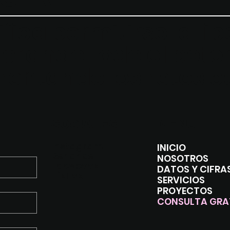
nifica permitirse la l
plorando
todo el poten
rentando los retos c
SOCIALES
MENU
Instagram
INICIO
Behance
NOSOTROS
Facebook
DATOS Y CIFRA
TikTok
SERVICIOS
PROYECTOS
CONSULTA GRA