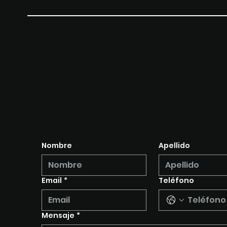
Soltar el tigre sig
restricciones, ex
interferencias enf
audacia.
CONTACTANOS
Nombre
Apellido
Email
*
Teléfono
Mensaje
*