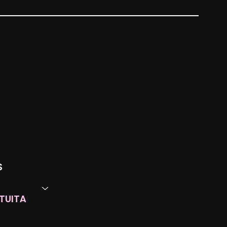
ibertad de actuar sin
cial sin
on valentia y
CONTACTANOS
info@tigerkissdesign.com
Residencial el Dorado, San
S
José, Curridabat.
TUITA